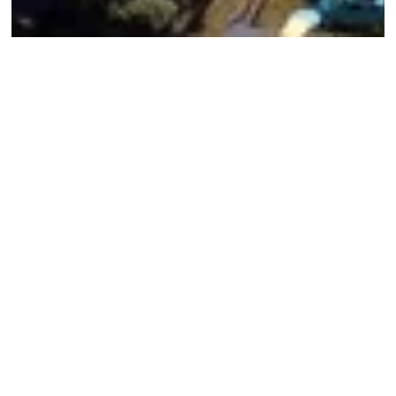
Le Camping Les Druides
 est facilement 
accessible depuis Auray et La Trinité-sur-Mer. 
Notre camping 3 étoiles, proposant locations de 
mobil-homes et emplacements pour tentes, 
caravanes et camping-cars, se situe dans le 
village de Beaumer à Carnac, à quelques minutes 
des plages.