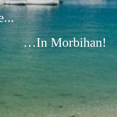
...
…In Morbihan!