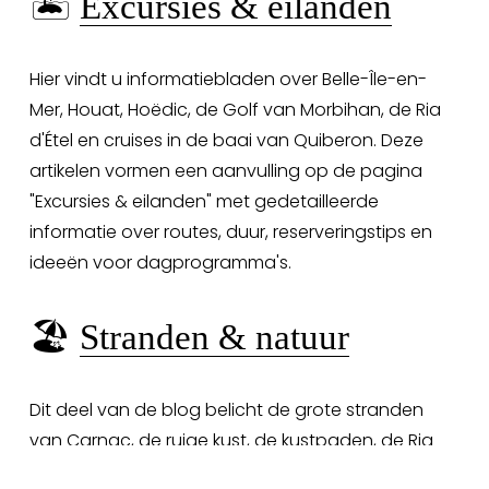
🏝️ 
Excursies & eilanden
Hier vindt u informatiebladen over Belle-Île-en-
Mer, Houat, Hoëdic, de Golf van Morbihan, de Ria 
d'Étel en cruises in de baai van Quiberon. Deze 
artikelen vormen een aanvulling op de pagina 
"Excursies & eilanden" met gedetailleerde 
informatie over routes, duur, reserveringstips en 
ideeën voor dagprogramma's.
🏖️ 
Stranden & natuur
Dit deel van de blog belicht de grote stranden 
van Carnac, de ruige kust, de kustpaden, de Ria 
d'Étel, de bossen en de groene routes. U vindt er 