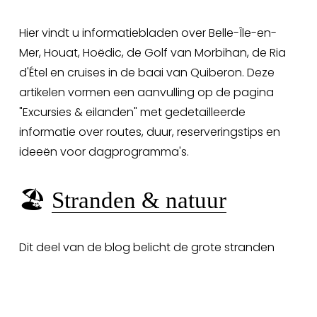
Hier vindt u informatiebladen over Belle-Île-en-
Mer, Houat, Hoëdic, de Golf van Morbihan, de Ria 
d'Étel en cruises in de baai van Quiberon. Deze 
artikelen vormen een aanvulling op de pagina 
"Excursies & eilanden" met gedetailleerde 
informatie over routes, duur, reserveringstips en 
ideeën voor dagprogramma's.
🏖️ 
Stranden & natuur
Dit deel van de blog belicht de grote stranden 
van Carnac, de ruige kust, de kustpaden, de Ria 
d'Étel, de bossen en de groene routes. U vindt er 
gedetailleerde routes, ideeën voor wandelingen 