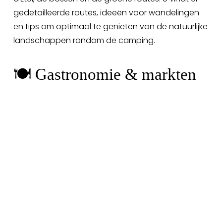
gedetailleerde routes, ideeën voor wandelingen 
en tips om optimaal te genieten van de natuurlijke 
landschappen rondom de camping.
🍽️ 
Gastronomie & markten
Hier vindt u artikelen over de markten van Carnac, 
ijs, crêperies, zeevruchten en Bretonse 
specialiteiten. Deze inhoud is een aanvulling op de 
pagina "Gastronomie & markten" met een focus 
op de beste gastronomische adressen die u 
tijdens uw verblijf kunt ontdekken.
ℹ️ 
Praktische informatie